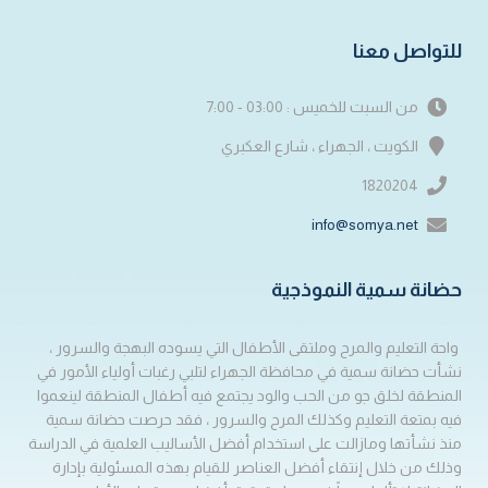
للتواصل معنا
من السبت للخميس : 03:00 - 7:00
الكويت ، الجهراء ، شارع العكبري
1820204
info@somya.net
حضانة سمية النموذجية
واحة التعليم والمرح وملتقى الأطفال التي يسوده البهجة والسرور ،
نشأت حضانة سمية في محافظة الجهراء لتلبي رغبات أولياء الأمور في
المنطقة لخلق جو من الحب والود يجتمع فيه أطفال المنطقة لينعموا
فيه بمتعة التعليم وكذلك المرح والسرور ، فقد حرصت حضانة سمية
منذ نشأتها ومازالت على استخدام أفضل الأساليب العلمية في الدراسة
وذلك من خلال إنتقاء أفضل العناصر للقيام بهذه المسئولية بإدارة