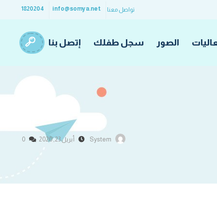
1820204
info@somya.net
تواصل معنا
اليات
الصور
سجل طفلك
إتصل بنا
System
أبريل 23, 2020
0