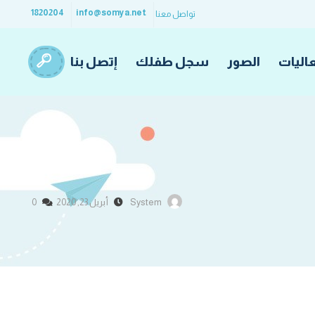
1820204
info@somya.net
تواصل معنا
اليات
الصور
سجل طفلك
إتصل بنا
System
أبريل 23, 2020
0